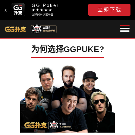
GG Poker
立即下载
x
★ ★ ★ ★ ★
国际赛事认证平台
为何选择GGPUKE?