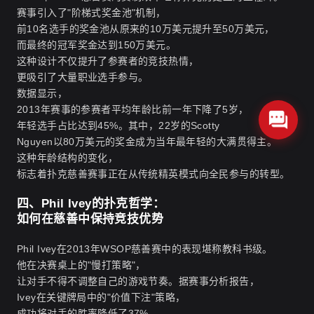
赛事引入了"阶梯式奖金池"机制，
前10名选手的奖金池从原来的10万美元提升至50万美元，
而最终的冠军奖金达到150万美元。
这种设计不仅提升了参赛者的竞技热情，
更吸引了大量职业选手参与。
数据显示，
2013年赛事的参赛者平均年龄比前一年下降了5岁，
年轻选手占比达到45%。其中，22岁的Scotty
Nguyen以80万美元的奖金成为当年最年轻的大满贯得主。
这种年龄结构的变化，
标志着扑克慈善赛事正在从传统精英模式向全民参与的转型。
四、Phil Ivey的扑克哲学：
如何在慈善中保持竞技优势
Phil Ivey在2013年WSOP慈善赛中的表现堪称教科书级。
他在决赛桌上的"慢打策略"，
让对手不得不调整自己的游戏节奏。据赛事分析报告，
Ivey在关键牌局中的"价值下注"策略，
成功将对手的胜率降低了37%。