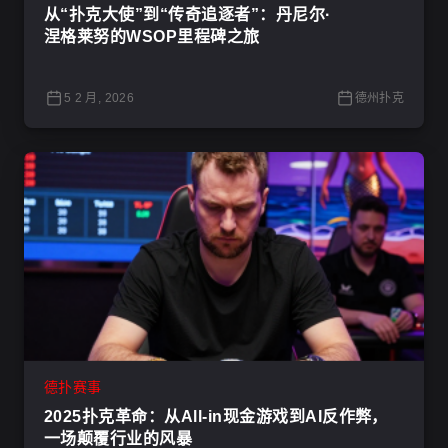
从“扑克大使”到“传奇追逐者”：丹尼尔·
涅格莱努的WSOP里程碑之旅
5 2 月, 2026
德州扑克
德扑赛事
2025扑克革命：从All-in现金游戏到AI反作弊，
一场颠覆行业的风暴