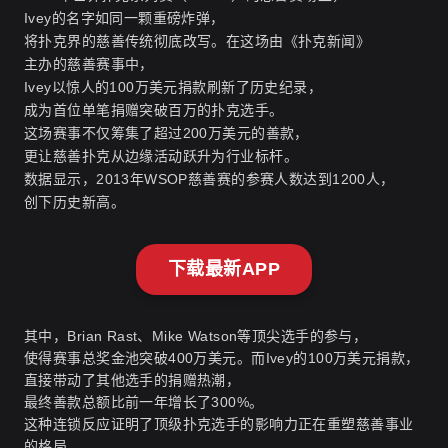
Ivey的名字如同一颗重磅炸弹，
将扑克界的慈善传统彻底改写。在这场由《扑克新闻》
主办的慈善赛事中，
Ivey以惊人的100万美元捐款刷新了历史纪录，
成为首位单笔捐赠突破百万的扑克选手。
这场赛事不仅筹集了超过200万美元的善款，
更让慈善扑克从边缘活动跃升为行业标杆。
数据显示，2013年WSOP慈善赛的参赛人数达到1200人，
创下历史新高。
下载最新APP
其中，Brian Rast、Mike Watson等顶尖选手的参与，
使得赛事总奖金池突破400万美元。而Ivey的100万美元捐款，
直接带动了其他选手的捐赠热潮，
最终善款总额比前一年增长了300%。
这种连锁反应证明了顶级扑克选手的影响力正在重塑慈善事业
的格局。