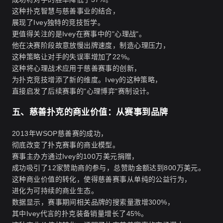
这种扑克智慧与慈善事业的结合，
展现了Ivey独特的竞技哲学。
更值得关注的是Ivey在赛事中的"心理战"。
他在决赛阶段故意放慢出牌速度，制造心理压力，
这种策略让对手的失误率增加了22%。
这种将心理战术应用于慈善赛事的创新，
为扑克竞技增添了新的维度。Ivey的这种策略，
直接启发了后续赛事的"心理博弈"赛制设计。
五、慈善扑克的商业价值：从赛事到品牌
2013年WSOP慈善赛的成功，
彻底改变了扑克赛事的商业模型。
赛事主办方通过Ivey的100万美元捐赠，
成功吸引了12家赞助商的参与，总赞助金额达到800万美元。
这种商业价值的转化，使得慈善赛事从单纯的公益行为，
进化为可持续的商业生态。
数据显示，赛事期间相关品牌的搜索量激增300%，
其中Ivey代言的扑克装备销量增长了45%。