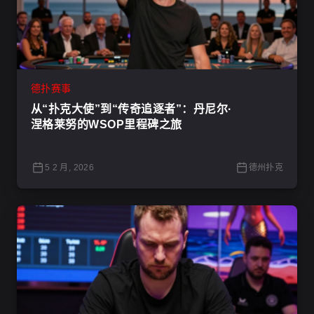
德扑赛事
从“扑克大使”到“传奇追逐者”：丹尼尔·
涅格莱努的WSOP里程碑之旅
5 2 月, 2026
德州扑克