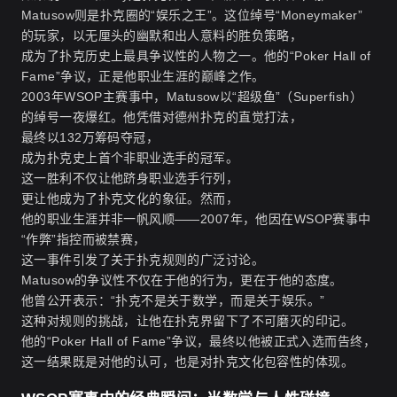
Matusow则是扑克圈的“娱乐之王”。这位绰号“Moneymaker”
的玩家，以无厘头的幽默和出人意料的胜负策略，
成为了扑克历史上最具争议性的人物之一。他的“Poker Hall of
Fame”争议，正是他职业生涯的巅峰之作。
2003年WSOP主赛事中，Matusow以“超级鱼”（Superfish）
的绰号一夜爆红。他凭借对德州扑克的直觉打法，
最终以132万筹码夺冠，
成为扑克史上首个非职业选手的冠军。
这一胜利不仅让他跻身职业选手行列，
更让他成为了扑克文化的象征。然而，
他的职业生涯并非一帆风顺——2007年，他因在WSOP赛事中
“作弊”指控而被禁赛，
这一事件引发了关于扑克规则的广泛讨论。
Matusow的争议性不仅在于他的行为，更在于他的态度。
他曾公开表示：“扑克不是关于数学，而是关于娱乐。”
这种对规则的挑战，让他在扑克界留下了不可磨灭的印记。
他的“Poker Hall of Fame”争议，最终以他被正式入选而告终，
这一结果既是对他的认可，也是对扑克文化包容性的体现。