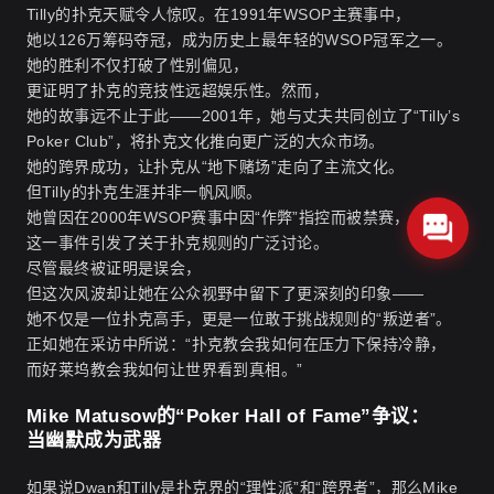
Tilly的扑克天赋令人惊叹。在1991年WSOP主赛事中，
她以126万筹码夺冠，成为历史上最年轻的WSOP冠军之一。
她的胜利不仅打破了性别偏见，
更证明了扑克的竞技性远超娱乐性。然而，
她的故事远不止于此——2001年，她与丈夫共同创立了“Tilly’s
Poker Club”，将扑克文化推向更广泛的大众市场。
她的跨界成功，让扑克从“地下赌场”走向了主流文化。
但Tilly的扑克生涯并非一帆风顺。
她曾因在2000年WSOP赛事中因“作弊”指控而被禁赛，
这一事件引发了关于扑克规则的广泛讨论。
尽管最终被证明是误会，
但这次风波却让她在公众视野中留下了更深刻的印象——
她不仅是一位扑克高手，更是一位敢于挑战规则的“叛逆者”。
正如她在采访中所说：“扑克教会我如何在压力下保持冷静，
而好莱坞教会我如何让世界看到真相。”
Mike Matusow的“Poker Hall of Fame”争议：
当幽默成为武器
如果说Dwan和Tilly是扑克界的“理性派”和“跨界者”，那么Mike