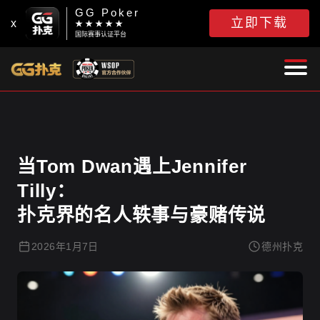
GG Poker
立即下载
x
★ ★ ★ ★ ★
国际赛事认证平台
德州扑克
当Tom Dwan遇上Jennifer
Tilly：
扑克界的名人轶事与豪赌传说
2026年1月7日
德州扑克