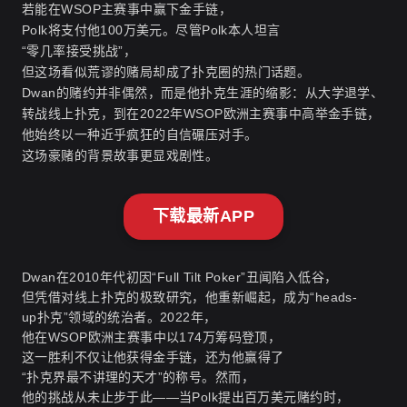
若能在WSOP主赛事中赢下金手链，
Polk将支付他100万美元。尽管Polk本人坦言
“零几率接受挑战”，
但这场看似荒谬的赌局却成了扑克圈的热门话题。
Dwan的赌约并非偶然，而是他扑克生涯的缩影：从大学退学、
转战线上扑克，到在2022年WSOP欧洲主赛事中高举金手链，
他始终以一种近乎疯狂的自信碾压对手。
这场豪赌的背景故事更显戏剧性。
下载最新APP
Dwan在2010年代初因“Full Tilt Poker”丑闻陷入低谷，
但凭借对线上扑克的极致研究，他重新崛起，成为“heads-
up扑克”领域的统治者。2022年，
他在WSOP欧洲主赛事中以174万筹码登顶，
这一胜利不仅让他获得金手链，还为他赢得了
“扑克界最不讲理的天才”的称号。然而，
他的挑战从未止步于此——当Polk提出百万美元赌约时，