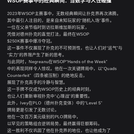
WSOP赛事中的经典瞬间：当数学与人性碰撞
2023年WSOP主赛事中，无数经典瞬间让扑克界再次沸腾。
其中最引人注目的，是来自未知玩家的“随机入场”事件。
一位在父亲节临时到访拉斯维加斯的玩家，
凭借对德州扑克的直觉打法，最终在WSOP
$250K赛事中爆冷夺冠。
这一事件不仅展现了扑克的不可预测性，也让人们对“运气”与
“实力”的界限产生了新的思考。
与此同时，Negreanu在WSOP“Hands of the Week”
中的表现同样令人惊叹。他在一次关键牌局中，以“Quads
Counterfeit”（四条被压制）的绝地反击，
展现了扑克高手的冷静与智慧。
这一手牌不仅成为WSOP历史上的经典时刻，
也让人们重新审视扑克中“心理战”的重要性。
此外，Ivey在PLO（德州扑克变体）中的“Level 5”
牌局更是引发了无数讨论。
他在一次百万美元级别的PLO牌局中，
以罕见的策略组合逆转局势，最终赢得巨额筹码。
这一胜利不仅巩固了他在扑克界的地位，也让他成为了