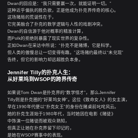
Dwan的回应是：“我只需要赢一次，就能证明一切。”
这种近乎偏执的胜负欲，正是他成为扑克界传奇的核心。
这场赌局的荒诞性在于，
它完美融合了扑克的数学逻辑与人性的戏剧冲突。
Dwan的自信源于他对概率的精准计算，
而Polk的拒绝则暴露了现实世界的复杂性。
正如Dwan在采访中所说：“扑克不是赌博，它是科学。
但人类的傲慢总让一切变得有趣。”这场赌约最终以“未兑现”
告终，但它的影响力却远超胜负本身。
Jennifer Tilly的扑克人生：
从好莱坞到WSOP的跨界传奇
如果说Tom Dwan是扑克界的“数学怪才”，那么Jennifer
Tilly则是扑克圈的“好莱坞女神”。这位《致命女人》的女主演，
早在1990年代便以“扑克女王”的身份在赌桌前叱咤风云。
她的扑克生涯始于1980年代，当时她因在电影《赌徒》
中饰演一位赌徒而被观众熟知，
但真正让她在扑克界留下印记的，
是她在WSOP赛事中的表现。