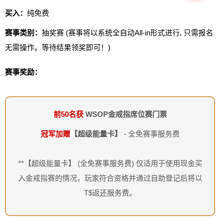
买入：
纯免费
赛事类别：
抽奖赛 (赛事将以系统全自动All-in形式进行, 只需报名
无需操作。等待结果领奖即可！)
赛事奖励：
前50名获
WSOP金戒指席位赛门票
冠军加赠
【超级能量卡】
- 全免赛事服务费
**【超级能量卡】 (全免赛事服务费) 仅适用于使用现金买
入金戒指赛的情况，玩家符合资格并通过自助登记后将以
T$返还服务费。